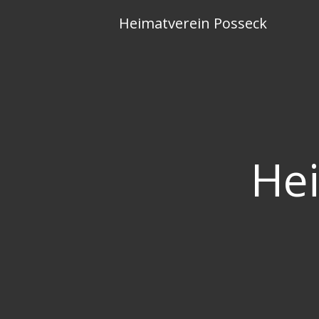
Skip
Heimatverein Posseck
to
content
Hei