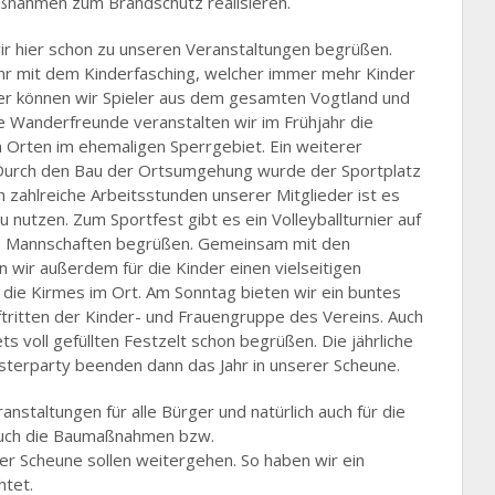
ßnahmen zum Brandschutz realisieren.
ir hier schon zu unseren Veranstaltungen begrüßen.
jahr mit dem Kinderfasching, welcher immer mehr Kinder
er können wir Spieler aus dem gesamten Vogtland und
e Wanderfreunde veranstalten wir im Frühjahr die
Orten im ehemaligen Sperrgebiet. Ein weiterer
. Durch den Bau der Ortsumgehung wurde der Sportplatz
h zahlreiche Arbeitsstunden unserer Mitglieder ist es
zu nutzen. Zum Sportfest gibt es ein Volleyballturnier auf
u 8 Mannschaften begrüßen. Gemeinsam mit den
wir außerdem für die Kinder einen vielseitigen
 die Kirmes im Ort. Am Sonntag bieten wir ein buntes
tritten der Kinder- und Frauengruppe des Vereins. Auch
s voll gefüllten Festzelt schon begrüßen. Die jährliche
esterparty beenden dann das Jahr in unserer Scheune.
ranstaltungen für alle Bürger und natürlich auch für die
auch die Baumaßnahmen bzw.
r Scheune sollen weitergehen. So haben wir ein
htet.