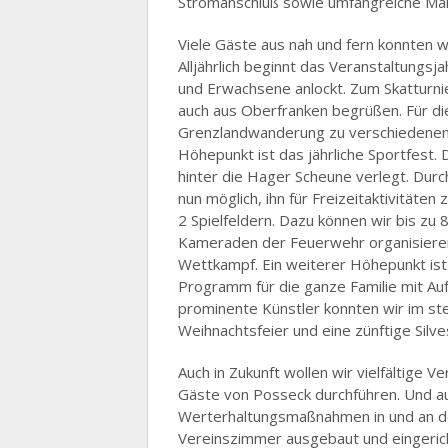
Stromanschluß sowie umfangreiche Ma
Viele Gäste aus nah und fern konnten w
Alljährlich beginnt das Veranstaltungs
und Erwachsene anlockt. Zum Skatturni
auch aus Oberfranken begrüßen. Für di
Grenzlandwanderung zu verschiedenen 
Höhepunkt ist das jährliche Sportfest
hinter die Hager Scheune verlegt. Durc
nun möglich, ihn für Freizeitaktivitäten 
2 Spielfeldern. Dazu können wir bis z
Kameraden der Feuerwehr organisieren 
Wettkampf. Ein weiterer Höhepunkt ist
Programm für die ganze Familie mit Auf
prominente Künstler konnten wir im stet
Weihnachtsfeier und eine zünftige Silv
Auch in Zukunft wollen wir vielfältige Ve
Gäste von Posseck durchführen. Und 
Werterhaltungsmaßnahmen in und an de
Vereinszimmer ausgebaut und eingeric