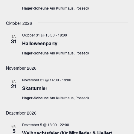
Naviga
Hager-Scheune
Am Kulturhaus, Posseck
Oktober 2026
Oktober 31 @ 15:00
-
18:00
SA.
31
Halloweenparty
Hager-Scheune
Am Kulturhaus, Posseck
November 2026
November 21 @ 14:00
-
19:00
SA.
21
Skatturnier
Hager-Scheune
Am Kulturhaus, Posseck
Dezember 2026
Dezember 5 @ 18:00
-
22:00
SA.
5
Weihnachtsfeier (für Mitglieder & Helfer)